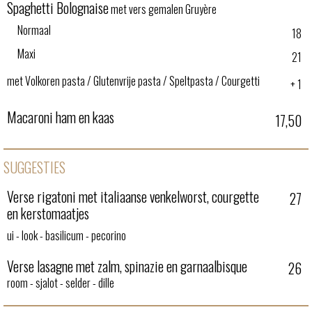
Spaghetti Bolognaise
met vers gemalen Gruyère​
Normaal
18
Maxi
21
met Volkoren pasta / Glutenvrije pasta / Speltpasta / Courgetti
+ 1
Macaroni ham en kaas
17,50
SUGGESTIES
Verse rigatoni met italiaanse venkelworst, courgette
27
en kerstomaatjes
ui - look - basilicum - pecorino
Verse lasagne met zalm, spinazie en garnaalbisque
26
room - sjalot - selder - dille